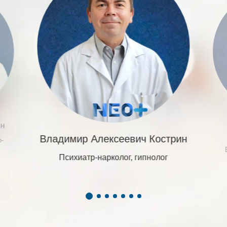
ин
Владимир Алексеевич Кострин
р-
Психиатр-нарколог, гипнолог