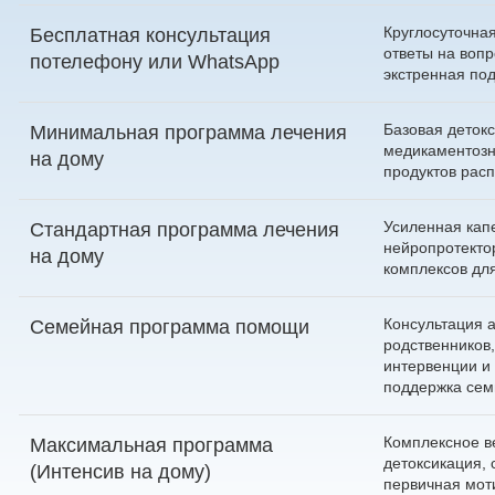
Круглосуточна
Бесплатная консультация
ответы на воп
по
телефону
или
WhatsApp
экстренная по
Базовая детокс
Минимальная программа лечения
медикаментозн
на дому
продуктов расп
Усиленная кап
Стандартная программа лечения
нейропротекто
на дому
комплексов дл
Консультация 
Семейная программа помощи
родственников
интервенции и
поддержка сем
Комплексное в
Максимальная программа
детоксикация, 
(Интенсив на дому)
первичная мот