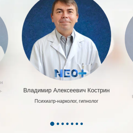
ин
Владимир Алексеевич Кострин
р-
Психиатр-нарколог, гипнолог