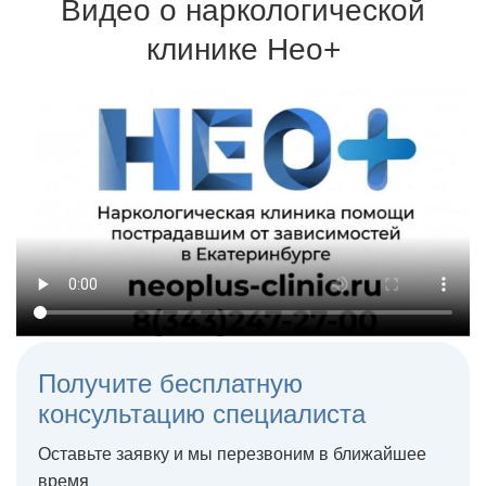
возвращаются к трезвой жизни
Видео о наркологической
Для кодировки используются сертифицированные
препараты и одобренные Минздравом методики
клинике Нео+
Терапия может проходить на дому или в стационаре
Получите бесплатную
консультацию специалиста
Оставьте заявку и мы перезвоним в ближайшее
время