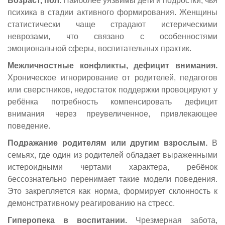
Возраст, пол.
Наиболее уязвимы дети и подростки, чья
психика в стадии активного формирования. Женщины
статистически чаще страдают истерическими
неврозами, что связано с особенностями
эмоциональной сферы, воспитательных практик.
Межличностные конфликты, дефицит внимания.
Хроническое игнорирование от родителей, педагогов
или сверстников, недостаток поддержки провоцируют у
ребёнка потребность компенсировать дефицит
внимания через преувеличенное, привлекающее
поведение.
Подражание родителям или другим взрослым.
В
семьях, где один из родителей обладает выраженными
истероидными чертами характера, ребёнок
бессознательно перенимает такие модели поведения.
Это закрепляется как норма, формирует склонность к
демонстративному реагированию на стресс.
Гиперопека в воспитании.
Чрезмерная забота,