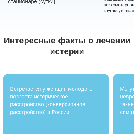
стационаре (сутки)
психомоторног
круглосуточная
Интересные факты о лечении
истерии
Встречается у женщин молодого
Могу
возраста истерическое
невро
расстройство (конверсионное
такие
расстройство) в России
симп