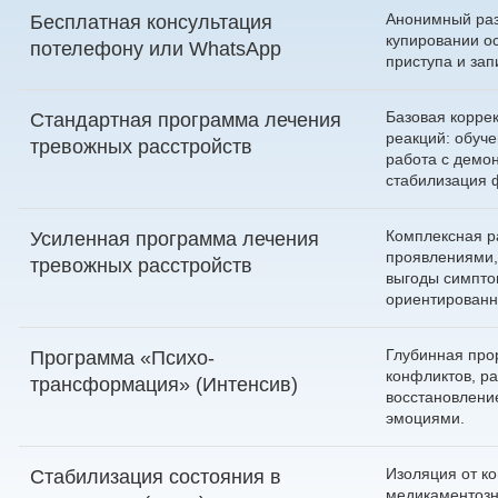
Анонимный раз
Бесплатная консультация
купировании о
по
телефону
или
WhatsApp
приступа и зап
Базовая корре
Стандартная программа лечения
реакций: обуч
тревожных расстройств
работа с демо
стабилизация 
Комплексная р
Усиленная программа лечения
проявлениями,
тревожных расстройств
выгоды симпто
ориентированн
Глубинная про
Программа «Психо-
конфликтов, ра
трансформация» (Интенсив)
восстановлени
эмоциями.
Изоляция от к
Стабилизация состояния в
медикаментозн