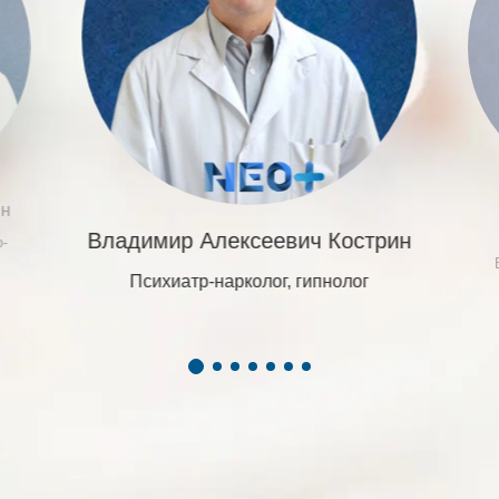
ин
Владимир Алексеевич Кострин
р-
Психиатр-нарколог, гипнолог