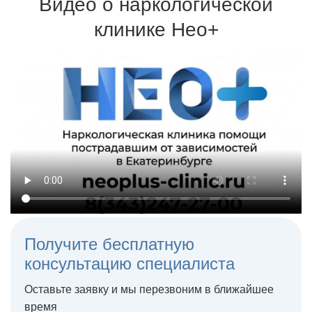
Видео о наркологической
Для кодировки используются сертифицированные
препараты и одобренные Минздравом методики
клинике Нео+
Терапия может проходить на дому или в стационаре
Получите бесплатную
консультацию специалиста
Оставьте заявку и мы перезвоним в ближайшее
время